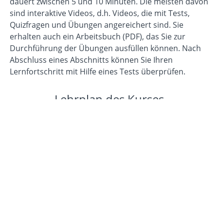
dauert zwischen 5 und 10 Minuten. Die meisten davon
sind interaktive Videos, d.h. Videos, die mit Tests,
Quizfragen und Übungen angereichert sind. Sie
erhalten auch ein Arbeitsbuch (PDF), das Sie zur
Durchführung der Übungen ausfüllen können. Nach
Abschluss eines Abschnitts können Sie Ihren
Lernfortschritt mit Hilfe eines Tests überprüfen.
Lehrplan des Kurses
Willkommen bei "Gefüllt, gerahmt, schraffiert"
Was Sie lernen werden (2:21)
START
Wo Sie das Arbeitsbuch und weitere
START
Hilfsmittel finden
Einführung Teil 1: Was "einheitliche